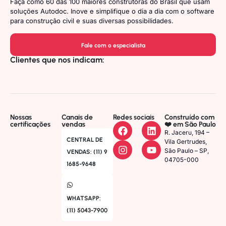
Faça como 60 das 100 maiores construtoras do Brasil que usam
soluções Autodoc. Inove e simplifique o dia a dia com o software
para construção civil e suas diversas possibilidades.
Fale com o especialista
Clientes que nos indicam:
Nossas
Canais de
Redes sociais
Construído com
certificações
vendas
❤️ em São Paulo
R. Jaceru, 194 –
CENTRAL DE
Vila Gertrudes,
São Paulo – SP,
VENDAS: (11) 9
04705-000
1685-9648
WHATSAPP:
(11) 5043-7900