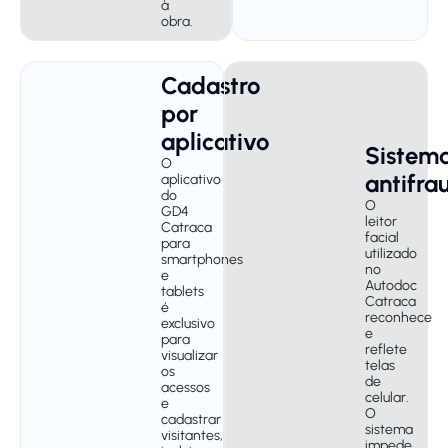
à
obra.
Cadastro
por
aplicativo
Sistem
O
antifra
aplicativo
do
O
GD4
leitor
Catraca
facial
para
utilizado
smartphones
no
e
Autodoc
tablets
Catraca
é
reconhece
exclusivo
e
para
reflete
visualizar
telas
os
de
acessos
celular.
e
O
cadastrar
sistema
visitantes,
impede