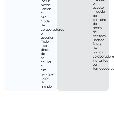
incluir
o
novas
acesso
Faciais
irregular
e
ao
QR
canteiro
Code
de
de
obras
colaboradores
de
e
pessoas
usuários.
usando
Tudo
fotos
isso
de
direto
outros
do
colaboradore
seu
visitantes
celular
ou
e
fornecedores
em
qualquer
lugar
do
mundo.