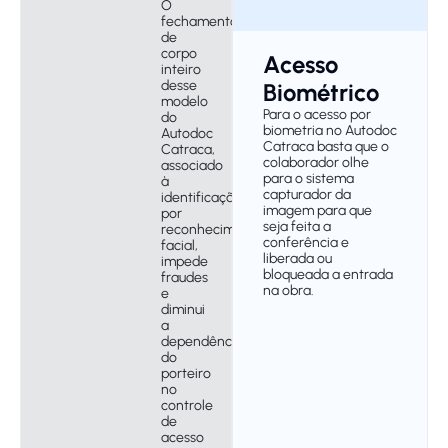
O
fechamento
de
corpo
Acesso
inteiro
desse
Biométrico
modelo
Para o acesso por
do
biometria no Autodoc
Autodoc
Catraca basta que o
Catraca,
colaborador olhe
associado
para o sistema
à
capturador da
identificação
imagem para que
por
seja feita a
reconhecimento
conferência e
facial,
liberada ou
impede
bloqueada a entrada
fraudes
na obra.
e
diminui
a
dependência
do
porteiro
no
controle
de
acesso