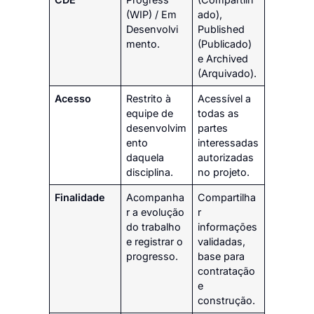
(WIP) / Em
ado),
Desenvolvi
Published
mento.
(Publicado)
e Archived
(Arquivado).
Acesso
Restrito à
Acessível a
equipe de
todas as
desenvolvim
partes
ento
interessadas
daquela
autorizadas
disciplina.
no projeto.
Finalidade
Acompanha
Compartilha
r a evolução
r
do trabalho
informações
e registrar o
validadas,
progresso.
base para
contratação
e
construção.