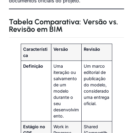
documentos oficiais do projeto.
Tabela Comparativa: Versão vs.
Revisão em BIM
Característi
Versão
Revisão
ca
Definição
Uma
Um marco
iteração ou
editorial de
salvamento
publicação
de um
do modelo,
modelo
considerado
durante o
uma entrega
seu
oficial.
desenvolvim
ento.
Estágio no
Work in
Shared
CDE
Progress
(Compartilh