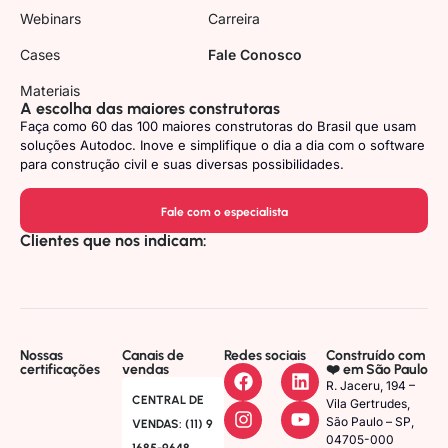
Webinars
Carreira
Cases
Fale Conosco
Materiais
A escolha das maiores construtoras
Faça como 60 das 100 maiores construtoras do Brasil que usam
soluções Autodoc. Inove e simplifique o dia a dia com o software
para construção civil e suas diversas possibilidades.
Fale com o especialista
Clientes que nos indicam:
Nossas
Canais de
Redes sociais
Construído com
certificações
vendas
❤️ em São Paulo
R. Jaceru, 194 –
CENTRAL DE
Vila Gertrudes,
São Paulo – SP,
VENDAS: (11) 9
04705-000
1685-9648